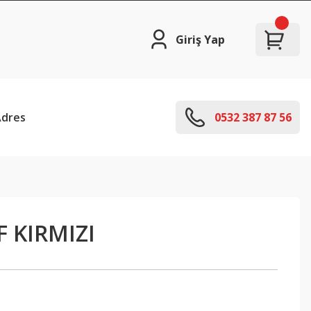
Giriş Yap
Adres
0532 387 87 56
F KIRMIZI