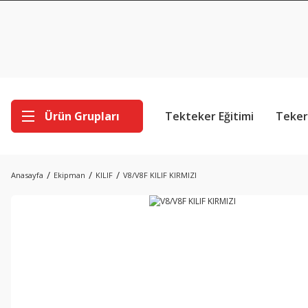
Ürün Grupları
Tekteker Eğitimi
Teker
Anasayfa
Ekipman
KILIF
V8/V8F KILIF KIRMIZI