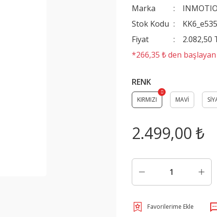
Marka
INMOTI
Stok Kodu
KK6_e53
Fiyat
2.082,50
*266,35 ₺ den başlayan t
RENK
KIRMIZI
MAVİ
SİY
2.499,00 ₺