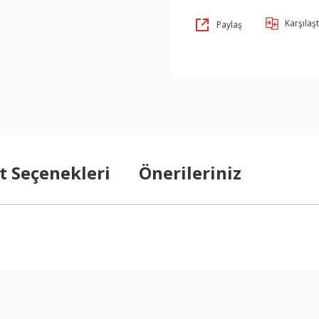
Karşılaşt
Paylaş
t Seçenekleri
Önerileriniz
arda yetersiz gördüğünüz noktaları öneri formunu kullanarak tarafımıza ilet
Bu ürüne ilk yorumu siz yapın!