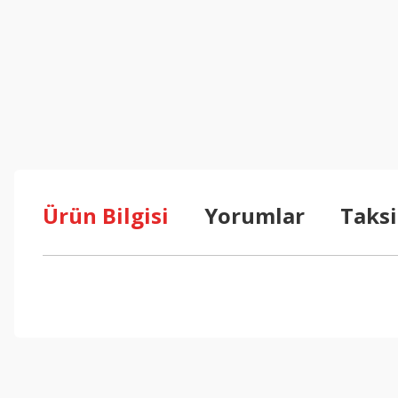
Ürün Bilgisi
Yorumlar
Taksi
Bu ürünün fiyat bilgisi, resim, ürün açıklamalarında ve diğer konul
Görüş ve önerileriniz için teşekkür ederiz.
Ürün resmi kalitesiz, bozuk veya görüntülenemiyor.