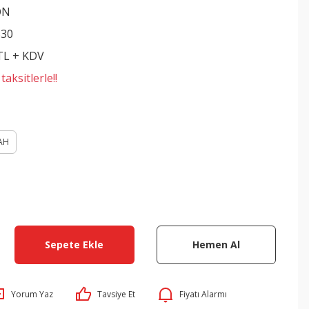
ON
530
 TL + KDV
aksitlerle!!
AH
Sepete Ekle
Hemen Al
Yorum Yaz
Tavsiye Et
Fiyatı Alarmı