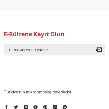
Ürün açıklamasında eksik bilgiler bulunuyor.
Ürün bilgilerinde hatalar bulunuyor.
Ürün fiyatı diğer sitelerden daha pahalı.
Bu ürüne benzer farklı alternatifler olmalı.
E-Bültene Kayıt Olun
Türkiye'nin mikromobilite tedarikçisi