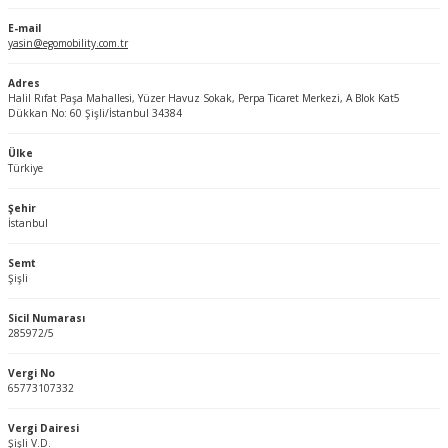
E-mail
yasin@egomobility.com.tr
Adres
Halil Rıfat Paşa Mahallesi, Yüzer Havuz Sokak, Perpa Ticaret Merkezi, A Blok Kat5
Dükkan No: 60 Şişli/İstanbul 34384
Ülke
Türkiye
Şehir
İstanbul
Semt
Şişli
Sicil Numarası
285972/5
Vergi No
65773107332
Vergi Dairesi
Şişli V.D.