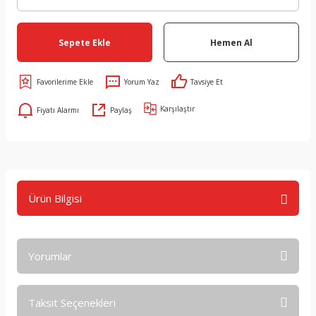
Sepete Ekle
Hemen Al
Yorum Yaz
Tavsiye Et
Karşılaştır
Fiyatı Alarmı
Paylaş
Ürün Bilgisi
Yorumlar
Taksit Seçenekleri
Bu ürüne ilk yorumu siz yapın!