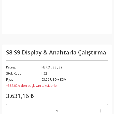
S8 S9 Display & Anahtarla Çalıştırma
Kategori
HERO
,
S8
,
S9
Stok Kodu
h52
Fiyat
63,56 USD + KDV
*387,02 ₺ den başlayan taksitlerle!!
3.631,16 ₺