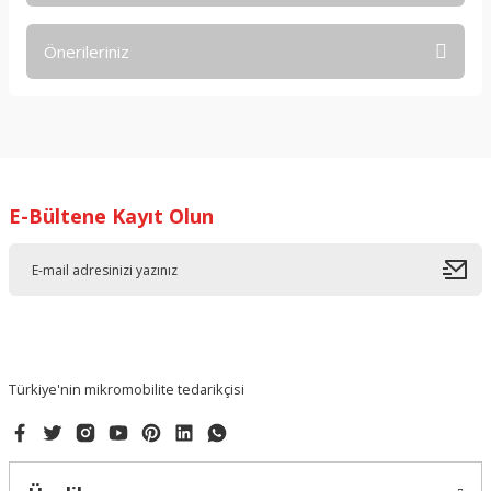
Önerileriniz
Yorum Yaz
Bu ürünün fiyat bilgisi, resim, ürün açıklamalarında ve diğer
konularda yetersiz gördüğünüz noktaları öneri formunu
kullanarak tarafımıza iletebilirsiniz.
Görüş ve önerileriniz için teşekkür ederiz.
E-Bültene Kayıt Olun
Ürün resmi kalitesiz, bozuk veya görüntülenemiyor.
Ürün açıklamasında eksik bilgiler bulunuyor.
Ürün bilgilerinde hatalar bulunuyor.
Ürün fiyatı diğer sitelerden daha pahalı.
Bu ürüne benzer farklı alternatifler olmalı.
Türkiye'nin mikromobilite tedarikçisi