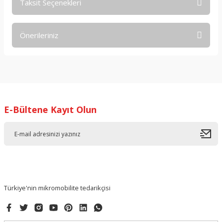
Taksit Seçenekleri
Bu ürüne ilk yorumu siz yapın!
Önerileriniz
Yorum Yaz
Bu ürünün fiyat bilgisi, resim, ürün açıklamalarında ve diğer
konularda yetersiz gördüğünüz noktaları öneri formunu
kullanarak tarafımıza iletebilirsiniz.
Görüş ve önerileriniz için teşekkür ederiz.
E-Bültene Kayıt Olun
Ürün resmi kalitesiz, bozuk veya görüntülenemiyor.
Ürün açıklamasında eksik bilgiler bulunuyor.
Ürün bilgilerinde hatalar bulunuyor.
Ürün fiyatı diğer sitelerden daha pahalı.
Bu ürüne benzer farklı alternatifler olmalı.
Türkiye'nin mikromobilite tedarikçisi