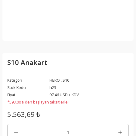
S10 Anakart
Kategori
HERO
,
S10
Stok Kodu
h23
Fiyat
97,46 USD + KDV
*593,00 ₺ den başlayan taksitlerle!!
5.563,69 ₺