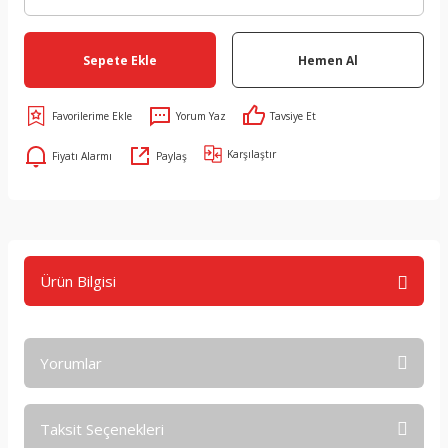
Sepete Ekle
Hemen Al
Yorum Yaz
Tavsiye Et
Karşılaştır
Fiyatı Alarmı
Paylaş
Ürün Bilgisi
Yorumlar
Taksit Seçenekleri
Bu ürüne ilk yorumu siz yapın!