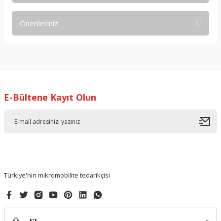
Önerileriniz
Yorum Yaz
Bu ürünün fiyat bilgisi, resim, ürün açıklamalarında ve diğer
konularda yetersiz gördüğünüz noktaları öneri formunu
kullanarak tarafımıza iletebilirsiniz.
Görüş ve önerileriniz için teşekkür ederiz.
E-Bültene Kayıt Olun
Ürün resmi kalitesiz, bozuk veya görüntülenemiyor.
Ürün açıklamasında eksik bilgiler bulunuyor.
Ürün bilgilerinde hatalar bulunuyor.
Ürün fiyatı diğer sitelerden daha pahalı.
Bu ürüne benzer farklı alternatifler olmalı.
Türkiye'nin mikromobilite tedarikçisi