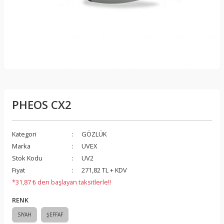
PHEOS CX2
Kategori
GÖZLÜK
Marka
UVEX
Stok Kodu
UV2
Fiyat
271,82 TL + KDV
*31,87 ₺ den başlayan taksitlerle!!
RENK
SİYAH
ŞEFFAF