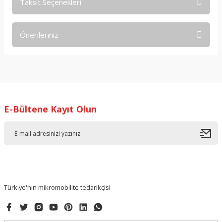
Taksit Seçenekleri
Bu ürüne ilk yorumu siz yapın!
Önerileriniz
Yorum Yaz
Bu ürünün fiyat bilgisi, resim, ürün açıklamalarında ve diğer
konularda yetersiz gördüğünüz noktaları öneri formunu
kullanarak tarafımıza iletebilirsiniz.
Görüş ve önerileriniz için teşekkür ederiz.
E-Bültene Kayıt Olun
Ürün resmi kalitesiz, bozuk veya görüntülenemiyor.
Ürün açıklamasında eksik bilgiler bulunuyor.
Ürün bilgilerinde hatalar bulunuyor.
Ürün fiyatı diğer sitelerden daha pahalı.
Bu ürüne benzer farklı alternatifler olmalı.
Türkiye'nin mikromobilite tedarikçisi