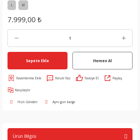
L
M
7.999,00 ₺
Sepete Ekle
Hemen Al
Yorum Yaz
Tavsiye Et
Paylaş
Karşılaştır
Hızlı Gönderi
Aynı gün kargo
Ürün Bilgisi