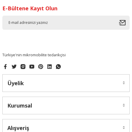
E-Bültene Kayıt Olun
Ürün resmi kalitesiz, bozuk veya görüntülenemiyor.
Ürün açıklamasında eksik bilgiler bulunuyor.
Ürün bilgilerinde hatalar bulunuyor.
Ürün fiyatı diğer sitelerden daha pahalı.
Bu ürüne benzer farklı alternatifler olmalı.
Türkiye'nin mikromobilite tedarikçisi
Üyelik
Gönder
Kurumsal
Alışveriş