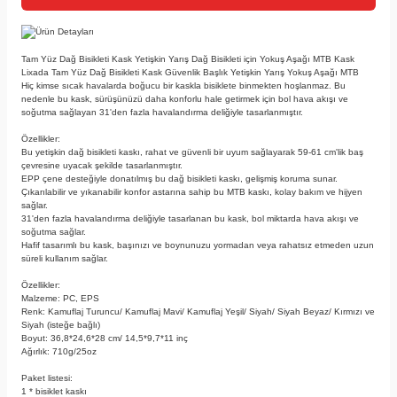
Ürün Detayları
Tam Yüz Dağ Bisikleti Kask Yetişkin Yarış Dağ Bisikleti için Yokuş Aşağı MTB Kask
Lixada Tam Yüz Dağ Bisikleti Kask Güvenlik Başlık Yetişkin Yarış Yokuş Aşağı MTB
Hiç kimse sıcak havalarda boğucu bir kaskla bisiklete binmekten hoşlanmaz. Bu
nedenle bu kask, sürüşünüzü daha konforlu hale getirmek için bol hava akışı ve
soğutma sağlayan 31'den fazla havalandırma deliğiyle tasarlanmıştır.
Özellikler:
Bu yetişkin dağ bisikleti kaskı, rahat ve güvenli bir uyum sağlayarak 59-61 cm'lik baş
çevresine uyacak şekilde tasarlanmıştır.
EPP çene desteğiyle donatılmış bu dağ bisikleti kaskı, gelişmiş koruma sunar.
Çıkarılabilir ve yıkanabilir konfor astarına sahip bu MTB kaskı, kolay bakım ve hijyen
sağlar.
31'den fazla havalandırma deliğiyle tasarlanan bu kask, bol miktarda hava akışı ve
soğutma sağlar.
Hafif tasarımlı bu kask, başınızı ve boynunuzu yormadan veya rahatsız etmeden uzun
süreli kullanım sağlar.
Özellikler:
Malzeme: PC, EPS
Renk: Kamuflaj Turuncu/ Kamuflaj Mavi/ Kamuflaj Yeşil/ Siyah/ Siyah Beyaz/ Kırmızı ve
Siyah (isteğe bağlı)
Boyut: 36,8*24,6*28 cm/ 14,5*9,7*11 inç
Ağırlık: 710g/25oz
Paket listesi:
1 * bisiklet kaskı