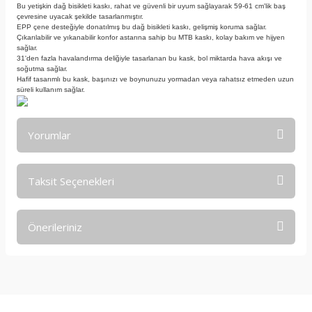
Bu yetişkin dağ bisikleti kaskı, rahat ve güvenli bir uyum sağlayarak 59-61 cm'lik baş
çevresine uyacak şekilde tasarlanmıştır.
EPP çene desteğiyle donatılmış bu dağ bisikleti kaskı, gelişmiş koruma sağlar.
Çıkarılabilir ve yıkanabilir konfor astarına sahip bu MTB kaskı, kolay bakım ve hijyen
sağlar.
31'den fazla havalandırma deliğiyle tasarlanan bu kask, bol miktarda hava akışı ve
soğutma sağlar.
Hafif tasarımlı bu kask, başınızı ve boynunuzu yormadan veya rahatsız etmeden uzun
süreli kullanım sağlar.
Yorumlar
Taksit Seçenekleri
Bu ürüne ilk yorumu siz yapın!
Önerileriniz
Yorum Yaz
Bu ürünün fiyat bilgisi, resim, ürün açıklamalarında ve diğer
konularda yetersiz gördüğünüz noktaları öneri formunu
kullanarak tarafımıza iletebilirsiniz.
Görüş ve önerileriniz için teşekkür ederiz.