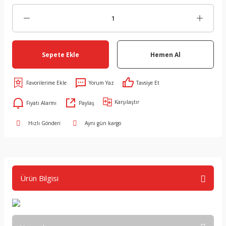
Sepete Ekle
Hemen Al
Yorum Yaz
Tavsiye Et
Karşılaştır
Fiyatı Alarmı
Paylaş
Hızlı Gönderi
Aynı gün kargo
Ürün Bilgisi