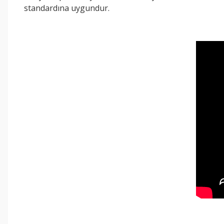
standardına uygundur.
Bu ürünün fiyat bilgisi, resim, ürün açıklamalarında ve diğer konul