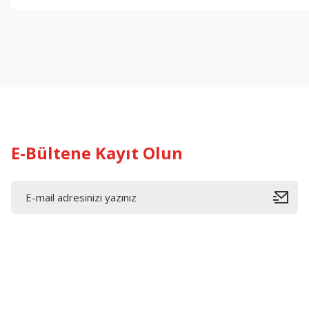
Görüş ve önerileriniz için teşekkür ederiz.
Ürün resmi kalitesiz, bozuk veya görüntülenemiyor.
Ürün açıklamasında eksik bilgiler bulunuyor.
Ürün bilgilerinde hatalar bulunuyor.
Ürün fiyatı diğer sitelerden daha pahalı.
Bu ürüne benzer farklı alternatifler olmalı.
E-Bültene Kayıt Olun