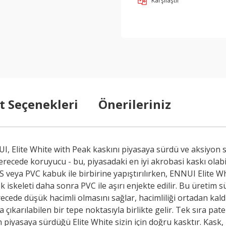
Karşılaştır
t Seçenekleri
Önerileriniz
NNUI, Elite White with Peak kaskını piyasaya sürdü ve aksiy
derecede koruyucu - bu, piyasadaki en iyi akrobasi kaskı olabil
veya PVC kabuk ile birbirine yapıştırılırken, ENNUI Elite Whit
etek iskeleti daha sonra PVC ile aşırı enjekte edilir. Bu üreti
erecede düşük hacimli olmasını sağlar, hacimliliği ortadan k
çıkarılabilen bir tepe noktasıyla birlikte gelir. Tek sıra pat
n piyasaya sürdüğü Elite White sizin için doğru kasktır. Kask,