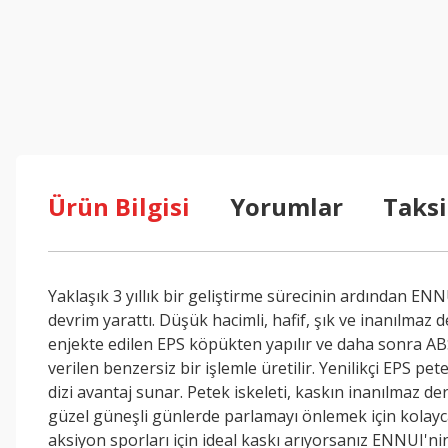
Ürün Bilgisi
Yorumlar
Taksi
Yaklaşık 3 yıllık bir geliştirme sürecinin ardından E
devrim yarattı. Düşük hacimli, hafif, şık ve inanılmaz 
enjekte edilen EPS köpükten yapılır ve daha sonra ABS 
verilen benzersiz bir işlemle üretilir. Yenilikçi EPS p
dizi avantaj sunar. Petek iskeleti, kaskın inanılmaz d
güzel güneşli günlerde parlamayı önlemek için kolayca 
aksiyon sporları için ideal kaskı arıyorsanız ENNUI'ni