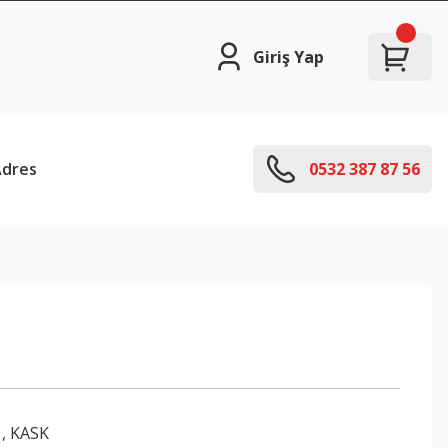
Giriş Yap
Adres
0532 387 87 56
,
KASK