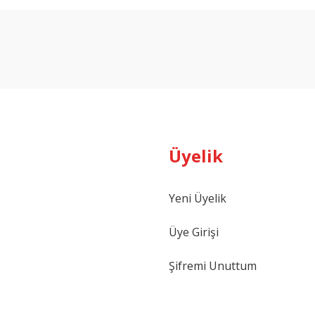
Bu ürüne ilk yorumu siz yapın!
Yorum Yaz
Üyelik
Yeni Üyelik
Gönder
Üye Girişi
Şifremi Unuttum