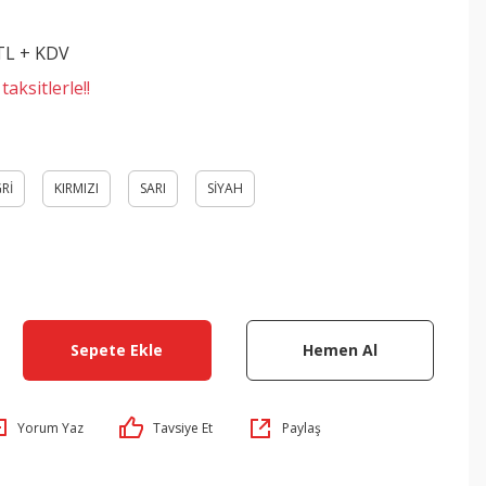
 TL + KDV
aksitlerle!!
Rİ
KIRMIZI
SARI
SİYAH
Sepete Ekle
Hemen Al
Yorum Yaz
Tavsiye Et
Paylaş