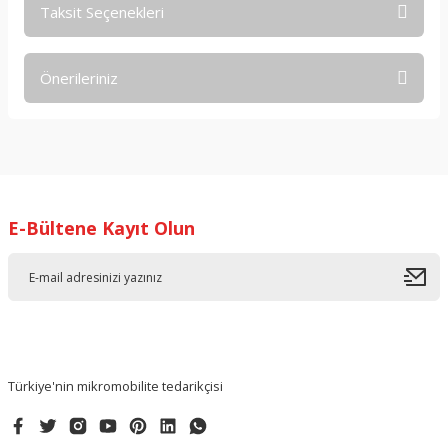
Taksit Seçenekleri
Bu ürüne ilk yorumu siz yapın!
Önerileriniz
Yorum Yaz
Bu ürünün fiyat bilgisi, resim, ürün açıklamalarında ve diğer
konularda yetersiz gördüğünüz noktaları öneri formunu
kullanarak tarafımıza iletebilirsiniz.
Görüş ve önerileriniz için teşekkür ederiz.
E-Bültene Kayıt Olun
Ürün resmi kalitesiz, bozuk veya görüntülenemiyor.
Ürün açıklamasında eksik bilgiler bulunuyor.
Ürün bilgilerinde hatalar bulunuyor.
Ürün fiyatı diğer sitelerden daha pahalı.
Bu ürüne benzer farklı alternatifler olmalı.
Türkiye'nin mikromobilite tedarikçisi