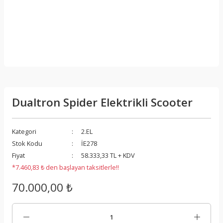
Dualtron Spider Elektrikli Scooter
Kategori
2.EL
Stok Kodu
İE278
Fiyat
58.333,33 TL + KDV
*7.460,83 ₺ den başlayan taksitlerle!!
70.000,00 ₺