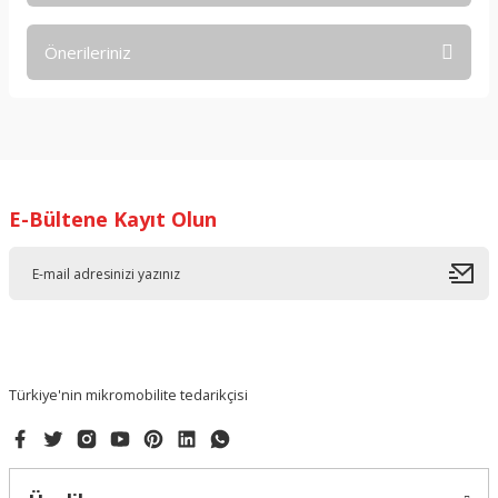
Önerileriniz
Yorum Yaz
Bu ürünün fiyat bilgisi, resim, ürün açıklamalarında ve diğer
konularda yetersiz gördüğünüz noktaları öneri formunu
kullanarak tarafımıza iletebilirsiniz.
Görüş ve önerileriniz için teşekkür ederiz.
E-Bültene Kayıt Olun
Ürün resmi kalitesiz, bozuk veya görüntülenemiyor.
Ürün açıklamasında eksik bilgiler bulunuyor.
Ürün bilgilerinde hatalar bulunuyor.
Ürün fiyatı diğer sitelerden daha pahalı.
Bu ürüne benzer farklı alternatifler olmalı.
Türkiye'nin mikromobilite tedarikçisi