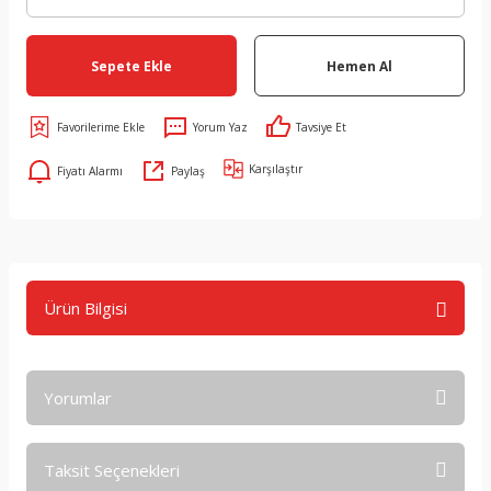
Sepete Ekle
Hemen Al
Yorum Yaz
Tavsiye Et
Karşılaştır
Fiyatı Alarmı
Paylaş
Ürün Bilgisi
Yorumlar
Taksit Seçenekleri
Bu ürüne ilk yorumu siz yapın!