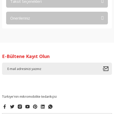
Taksit Seçenekleri
Bu ürüne ilk yorumu siz yapın!
Önerileriniz
Yorum Yaz
Bu ürünün fiyat bilgisi, resim, ürün açıklamalarında ve diğer
konularda yetersiz gördüğünüz noktaları öneri formunu
kullanarak tarafımıza iletebilirsiniz.
Görüş ve önerileriniz için teşekkür ederiz.
E-Bültene Kayıt Olun
Ürün resmi kalitesiz, bozuk veya görüntülenemiyor.
Ürün açıklamasında eksik bilgiler bulunuyor.
Ürün bilgilerinde hatalar bulunuyor.
Ürün fiyatı diğer sitelerden daha pahalı.
Bu ürüne benzer farklı alternatifler olmalı.
Türkiye'nin mikromobilite tedarikçisi