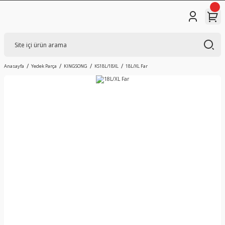
Anasayfa
Yedek Parça
KINGSONG
KS18L/18XL
18L/XL Far