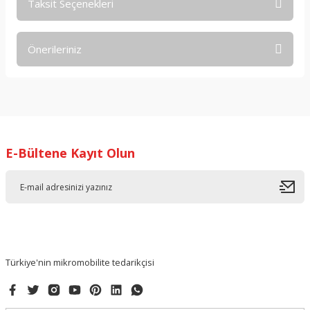
Taksit Seçenekleri
Bu ürüne ilk yorumu siz yapın!
Önerileriniz
Yorum Yaz
Bu ürünün fiyat bilgisi, resim, ürün açıklamalarında ve diğer
konularda yetersiz gördüğünüz noktaları öneri formunu
kullanarak tarafımıza iletebilirsiniz.
Görüş ve önerileriniz için teşekkür ederiz.
E-Bültene Kayıt Olun
Ürün resmi kalitesiz, bozuk veya görüntülenemiyor.
Ürün açıklamasında eksik bilgiler bulunuyor.
Ürün bilgilerinde hatalar bulunuyor.
Ürün fiyatı diğer sitelerden daha pahalı.
Bu ürüne benzer farklı alternatifler olmalı.
Türkiye'nin mikromobilite tedarikçisi