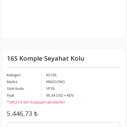
16S Komple Seyahat Kolu
Kategori
KS16S
Marka
KINGSONG
Stok Kodu
YP39
Fiyat
95,34 USD + KDV
*580,53 ₺ den başlayan taksitlerle!!
5.446,73 ₺