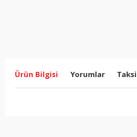
Ürün Bilgisi
Yorumlar
Taksi
Bu ürünün fiyat bilgisi, resim, ürün açıklamalarında ve diğer konul
Görüş ve önerileriniz için teşekkür ederiz.
Ürün resmi kalitesiz, bozuk veya görüntülenemiyor.