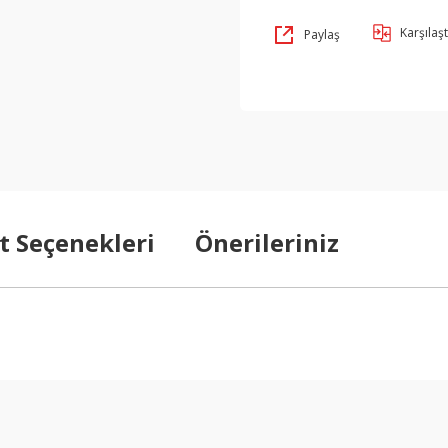
Karşılaşt
Paylaş
t Seçenekleri
Önerileriniz
arda yetersiz gördüğünüz noktaları öneri formunu kullanarak tarafımıza ilet
Bu ürüne ilk yorumu siz yapın!