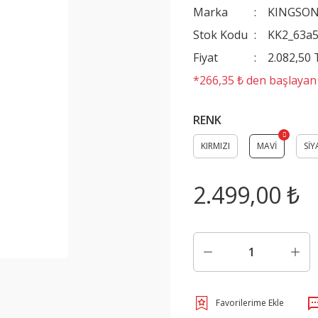
Marka
KINGSO
Stok Kodu
KK2_63a5
Fiyat
2.082,50
*266,35 ₺ den başlayan t
RENK
KIRMIZI
MAVİ
SİY
2.499,00 ₺