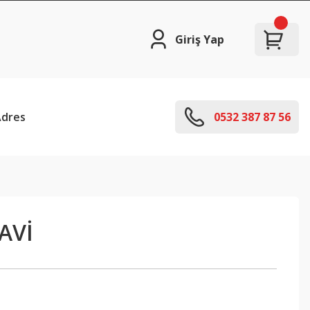
Giriş Yap
Adres
0532 387 87 56
AVİ