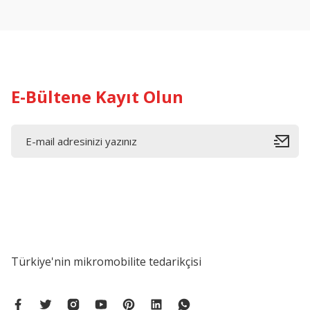
Ürün açıklamasında eksik bilgiler bulunuyor.
Ürün bilgilerinde hatalar bulunuyor.
Ürün fiyatı diğer sitelerden daha pahalı.
Bu ürüne benzer farklı alternatifler olmalı.
E-Bültene Kayıt Olun
Türkiye'nin mikromobilite tedarikçisi