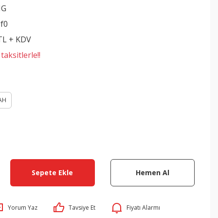
NG
f0
 TL + KDV
aksitlerle!!
AH
Sepete Ekle
Hemen Al
Yorum Yaz
Tavsiye Et
Fiyatı Alarmı