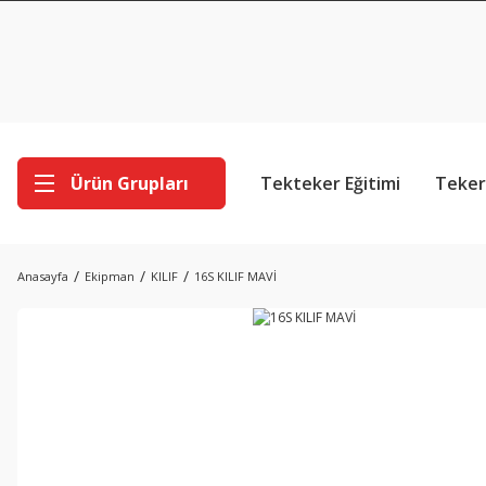
Ürün Grupları
Tekteker Eğitimi
Teker
Anasayfa
Ekipman
KILIF
16S KILIF MAVİ