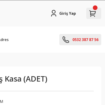
Giriş Yap
Adres
0532 387 87 56
ş Kasa (ADET)
/M