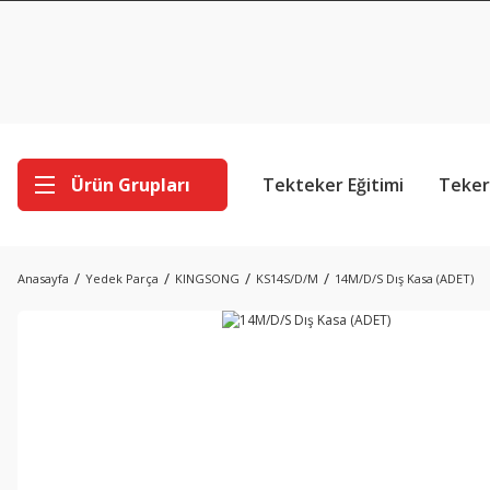
Ürün Grupları
Tekteker Eğitimi
Teker
Anasayfa
Yedek Parça
KINGSONG
KS14S/D/M
14M/D/S Dış Kasa (ADET)