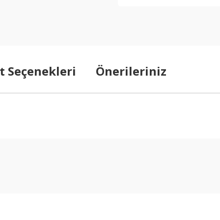
t Seçenekleri
Önerileriniz
arda yetersiz gördüğünüz noktaları öneri formunu kullanarak tarafımıza ilet
Bu ürüne ilk yorumu siz yapın!
Yorum Yaz