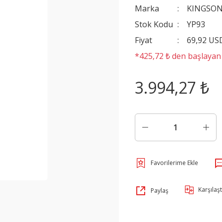
Marka
KINGSO
Stok Kodu
YP93
Fiyat
69,92 US
*425,72 ₺ den başlayan t
3.994,27 ₺
Karşılaşt
Paylaş