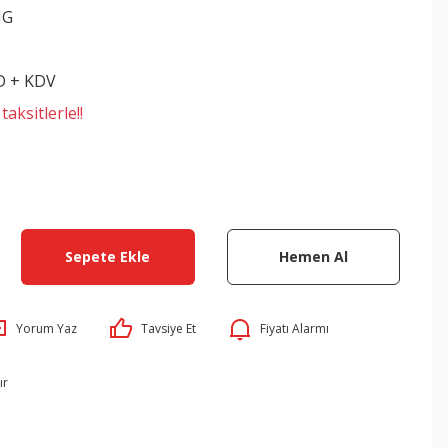
NG
D + KDV
aksitlerle!!
Sepete Ekle
Hemen Al
Yorum Yaz
Tavsiye Et
Fiyatı Alarmı
ır