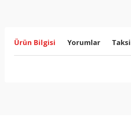
Ürün Bilgisi
Yorumlar
Taksi
Bu ürünün fiyat bilgisi, resim, ürün açıklamalarında ve diğer konul
Görüş ve önerileriniz için teşekkür ederiz.
Ürün resmi kalitesiz, bozuk veya görüntülenemiyor.
Ürün açıklamasında eksik bilgiler bulunuyor.
Ürün bilgilerinde hatalar bulunuyor.
Ürün fiyatı diğer sitelerden daha pahalı.
Bu ürüne benzer farklı alternatifler olmalı.