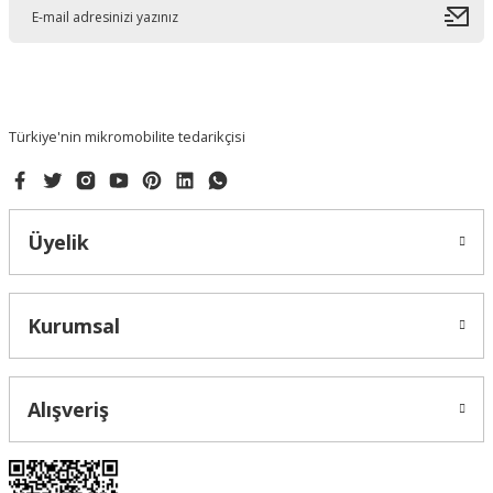
Ürün açıklamasında eksik bilgiler bulunuyor.
Ürün bilgilerinde hatalar bulunuyor.
Ürün fiyatı diğer sitelerden daha pahalı.
Bu ürüne benzer farklı alternatifler olmalı.
Türkiye'nin mikromobilite tedarikçisi
Üyelik
Gönder
Kurumsal
Alışveriş