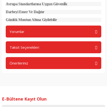
Avrupa Standartlarına Uygun Güvenli̇k
Darbeyi Emer Ve Dağıtır
Günlük Montun Altına Giyilebilir
Yorumlar
Taksit Seçenekleri
Bu ürüne ilk yorumu siz yapın!
Önerileriniz
Yorum Yaz
Bu ürünün fiyat bilgisi, resim, ürün açıklamalarında ve diğer
konularda yetersiz gördüğünüz noktaları öneri formunu
kullanarak tarafımıza iletebilirsiniz.
Görüş ve önerileriniz için teşekkür ederiz.
E-Bültene Kayıt Olun
Ürün resmi kalitesiz, bozuk veya görüntülenemiyor.